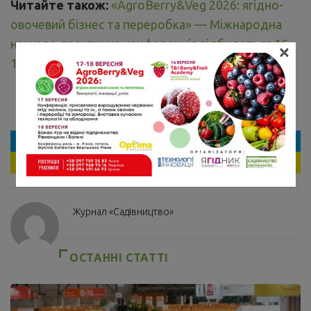
Читайте також:
«AgroBerry&Veg 2026: ягідно-
овочевий бізнес та переробка» — Міжнародна
науково-практична конференція відбудеться 16–
×
18 вересня в Рівному
Журнал «Садівництво»
ОСТАННІ СТАТТІ