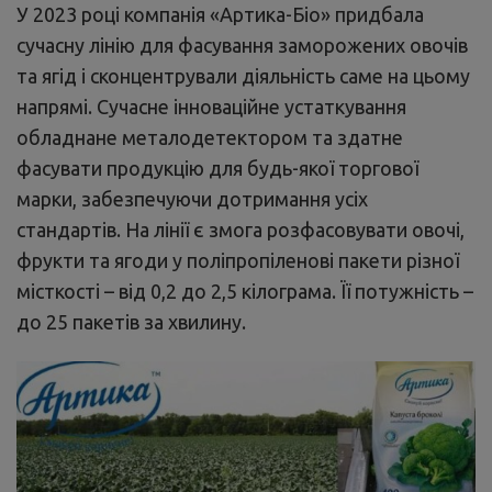
У 2023 році компанія «Артика-Біо» придбала
сучасну лінію для фасування заморожених овочів
та ягід і сконцентрували діяльність саме на цьому
напрямі. Сучасне інноваційне устаткування
обладнане металодетектором та здатне
фасувати продукцію для будь-якої торгової
марки, забезпечуючи дотримання усіх
стандартів. На лінії є змога розфасовувати овочі,
фрукти та ягоди у поліпропіленові пакети різної
місткості – від 0,2 до 2,5 кілограма. Її потужність –
до 25 пакетів за хвилину.