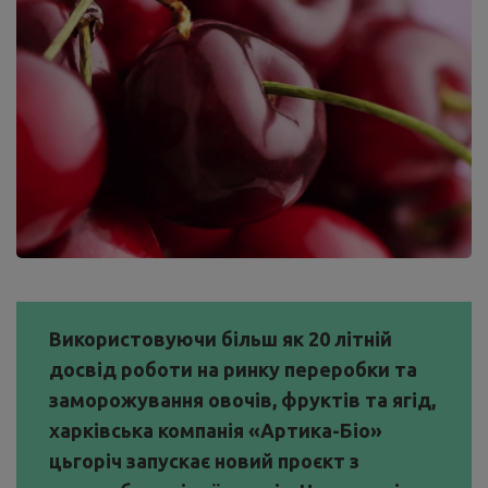
Використовуючи більш як 20 літній
досвід роботи на ринку переробки та
заморожування овочів, фруктів та ягід,
харківська компанія «Артика-Біо»
цьгоріч запускає новий проєкт з