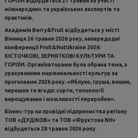
ГОРІХИ відбудеться 27 травня
за участі
міжнародних та українських експертів та
практиків.
Академія
Berry
&
Fruit
відбудеться у місті
Вінниця 26 травня 2026 року, напередодні
конференції
Fruit
&
Nut
Ukraine
2026:
КІСТОЧКОВІ, ЗЕРНЯТКОВІ КУЛЬТУРИ ТА
ГОРІХИ.
Організаторами була обрана тема, з
урахуванням маржинальності культур за
прогнозами 2026 року. «Яблуко, груша, вишня,
черешня та ягоди: сорти, технології
вирощування і можливості переробки».
Бізнес-тур на провідні підприємства регіону
ТОВ «ДУДІКОВ» та ТОВ «Фруктона ВН»
відбудеться 28 травня 2026 року
.