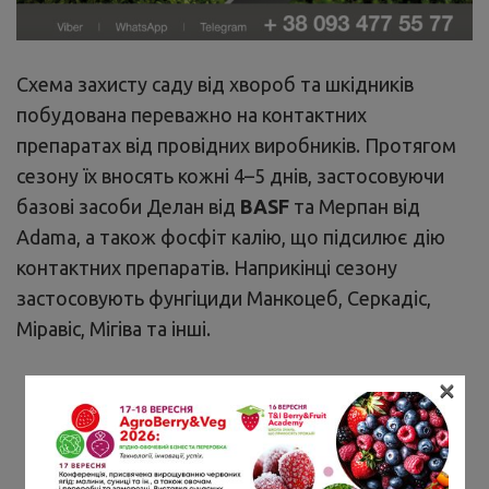
Схема захисту саду від хвороб та шкідників
побудована переважно на контактних
препаратах від провідних виробників. Протягом
сезону їх вносять кожні 4–5 днів, застосовуючи
базові засоби Делан від
BASF
та Мерпан від
Adama, а також фосфіт калію, що підсилює дію
контактних препаратів. Наприкінці сезону
застосовують фунгіциди Манкоцеб, Серкадіс,
Міравіс, Мігіва та інші.
×
– Одне з найпоширеніших
захворювань у саду – парша. Боротися