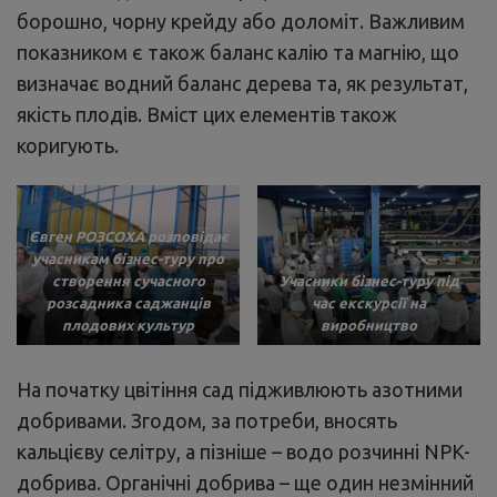
борошно, чорну крейду або доломіт. Важливим
показником є також баланс калію та магнію, що
визначає водний баланс дерева та, як результат,
якість плодів. Вміст цих елементів також
коригують.
Євген РОЗСОХА розповідає
учасникам бізнес-туру про
створення сучасного
Учасники бізнес-туру під
розсадника саджанців
час екскурсії на
плодових культур
виробництво
На початку цвітіння сад підживлюють азотними
добривами. Згодом, за потреби, вносять
кальцієву селітру, а пізніше – водо розчинні NPK-
добрива. Органічні добрива – ще один незмінний