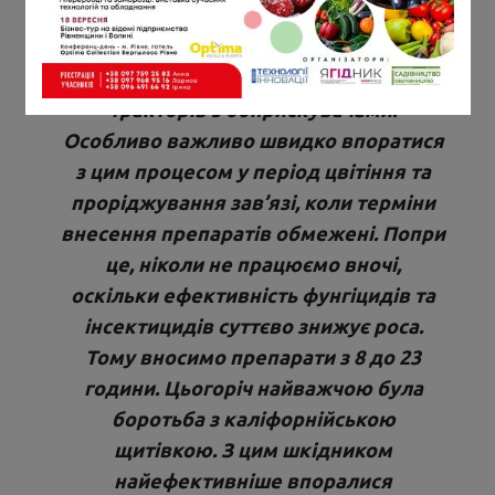
з нею потрібно відповідно до
технології. Зазвичай під час внесення
засобів у саду одночасно працює до 30
тракторів з обприскувачами.
Особливо важливо швидко впоратися
з цим процесом у період цвітіння та
проріджування зав’язі, коли терміни
внесення препаратів обмежені. Попри
це, ніколи не працюємо вночі,
оскільки ефективність фунгіцидів та
інсектицидів суттєво знижує роса.
Тому вносимо препарати з 8 до 23
години. Цьогоріч найважчою була
боротьба з каліфорнійською
щитівкою. З цим шкідником
найефективніше впоралися