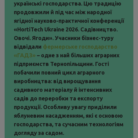
українські господарства. Цю традицію
продовжили й під час між народної
ягідної науково-практичної конференції
«HortiTech Ukraine 2026. Садівництво.
Овочі. Ягоди». Учасники бізнес-туру
відвідали
фермерське господарство
«ГАДЗ»
– одне з най більших аграрних
підприємств Тернопільщини. Гості
побачили повний цикл аграрного
виробництва: від вирощування
садивного матеріалу й інтенсивних
садів до переробки та експорту
продукції. Особливу увагу приділили
яблуневим насадженням, які є основою
господарства, та сучасним технологіям
догляду за садом.