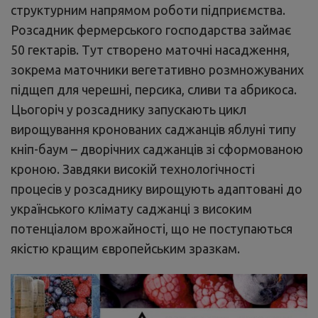
структурним напрямом роботи підприємства.
Розсадник фермерського господарства займає
50 гектарів. Тут створено маточні насадження,
зокрема маточники вегетативно розмножуваних
підщеп для черешні, персика, сливи та абрикоса.
Цьогоріч у розсаднику запускають цикл
вирощування кронованих саджанців яблуні типу
кніп-баум – дворічних саджанців зі сформованою
кроною. Завдяки високій технологічності
процесів у розсаднику вирощують адаптовані до
українського клімату саджанці з високим
потенціалом врожайності, що не поступаються
якістю кращим європейським зразкам.