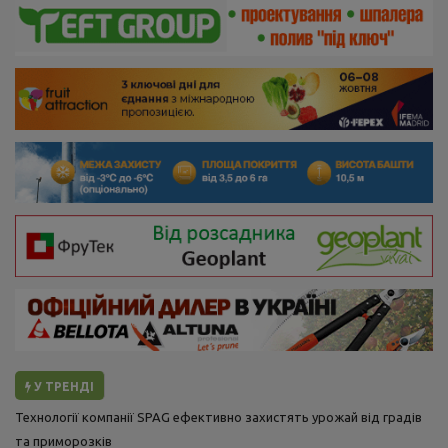
У ТРЕНДІ
Технології компанії SPAG ефективно захистять урожай від градів
та приморозків