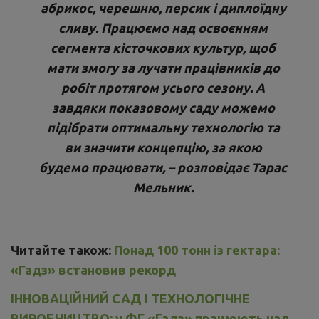
абрикос, черешню, персик і диплоїдну
сливу. Працюємо над освоєнням
сегмента кісточкових культур, щоб
мати змогу за лучати працівників до
робіт протягом усього сезону. А
завдяки показовому саду можемо
підібрати оптимальну технологію та
ви значити концепцію, за якою
будемо працювати, – розповідає Тарас
Мельник.
Читайте також:
Понад 100 тонн із гектара:
«Гадз» встановив рекорд
ІННОВАЦІЙНИЙ САД І ТЕХНОЛОГІЧНЕ
ВИРОБНИЦТВО: у ФГ «Гадз» працюють над