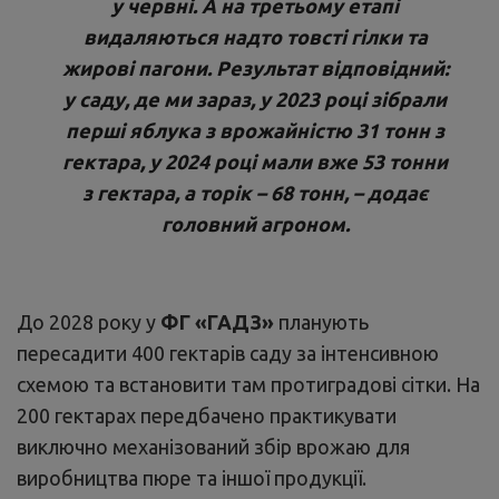
у червні. А на третьому етапі
видаляються надто товсті гілки та
жирові пагони. Результат відповідний:
у саду, де ми зараз, у 2023 році зібрали
перші яблука з врожайністю 31 тонн з
гектара, у 2024 році мали вже 53 тонни
з гектара, а торік – 68 тонн, – додає
головний агроном.
До 2028 року у
ФГ «ГАДЗ»
планують
пересадити 400 гектарів саду за інтенсивною
схемою та встановити там протиградові сітки. На
200 гектарах передбачено практикувати
виключно механізований збір врожаю для
виробництва пюре та іншої продукції.