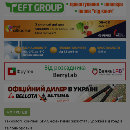
У ТРЕНДІ
Технології компанії SPAG ефективно захистять урожай від градів
та приморозків