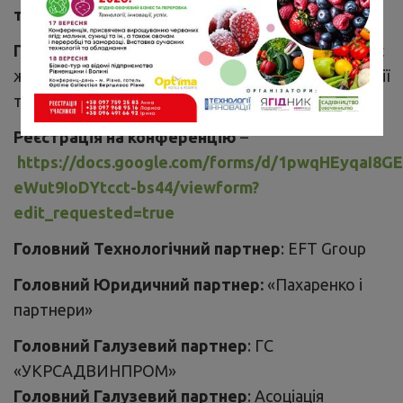
та Інновації»
Головним інформаційним партнером
виступає
журнал «Садівництво та Овочівництво. Технології
та Інновації» та «Ягідник».
Реєстрація на конференцію
–
https://docs.google.com/forms/d/1pwqHEyqaI8G
eWut9IoDYtcct-bs44/viewform?
edit_requested=true
Головний Технологічний партнер
: EFT Group
Головний Юридичний партнер:
«Пахаренко і
партнери»
Головний Галузевий партнер
: ГС
«УКРСАДВИНПРОМ»
Головний Галузевий партнер
: Асоціація