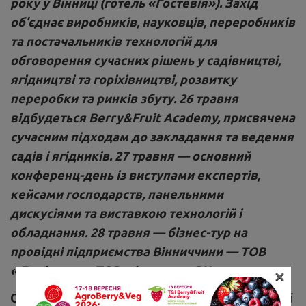
року у Вінниці (готель «Гостевія»). Захід
об’єднає виробників, науковців, переробників
та постачальників технологій для
обговорення сучасних рішень у садівництві,
ягідництві та горіхівництві, розвитку
переробки та ринків збуту. 26 травня
відбудеться Berry&Fruit Academy, присвячена
сучасним підходам до закладання та ведення
садів і ягідників. 27 травня — основний
конференц-день із виступами експертів,
кейсами господарств, панельними
дискусіями та виставкою технологій і
обладнання. 28 травня — бізнес-тур на
провідні підприємства Вінниччини — ТОВ
×
«Дудіков» та ТОВ «Фруктона ВН».
Організатор заходу — медіагрупа «Технології