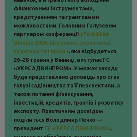
фінансовими інструментами,
кредитуванням та грантовими
можливостями. Головним Галузевим
партнером конференції
«Fruit&Nut
Ukraine 2026: кісточкові, зерняткові
культури та горіхи»
, яка відбудеться
26–28 травня у Вінниці, виступає ГС
«УКРСАДВИНПРОМ». У межах заходу
буде представлено доповідь про стан
галузі садівництва та її перспективи, а
також питання фінансування,
інвестицій, кредитів, грантів і розвитку
експорту. Практичним досвідом
поділиться Володимир Печко —
президент
ГС «УКРСАДВИНПРОМ»
,
виконувач обов’язків академіка-