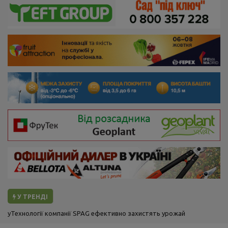
У ТРЕНДІ
Технології компанії SPAG ефективно захистять урожай від градів
та приморозків