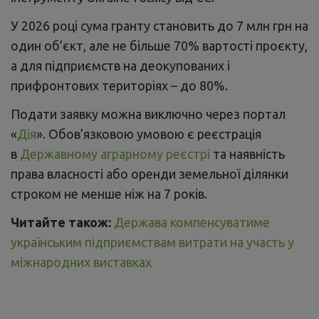
інструменту Ukraine Facility від ЄС.
У 2026 році сума гранту становить до 7 млн грн на
один об’єкт, але не більше 70% вартості проєкту,
а для підприємств на деокупованих і
прифронтових територіях – до 80%.
Подати заявку можна виключно через портал
«
Дія
». Обов’язковою умовою є реєстрація
в
Державному аграрному реєстрі
та наявність
права власності або оренди земельної ділянки
строком не менше ніж на 7 років.
Читайте також:
Держава компенсуватиме
українським підприємствам витрати на участь у
міжнародних виставках