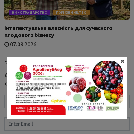
ВИНОГРАДАРСТВО
ГОРІХІВНИЦТВО
Інтелектуальна власність для сучасного
плодового бізнесу
07.08.2026
×
Залишити коментар
Ваша e-mail адреса не оприлюднюватиметься.
Обов’язкові поля позначені
*